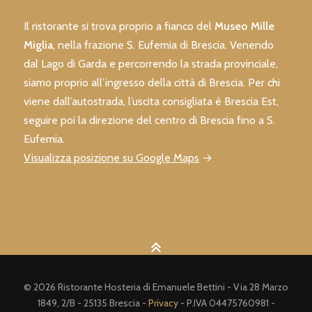
Il ristorante si trova proprio a fianco del
Museo Mille
Miglia
, nella frazione S. Eufemia di Brescia. Venendo
dal Lago di Garda e percorrendo la strada provinciale,
siamo proprio all’ingresso della città di Brescia. Per chi
viene dall’autostrada, l’uscita consigliata è Brescia Est,
seguire poi la direzione del centro di Brescia fino a S.
Eufemia.
Visualizza posizione su Google Maps
→
© 2026 Ristorante Hosteria di Emanuele Bettini - Via 28 Marzo
1849, 2/B - 25135 Brescia -
Privacy
- P.IVA 04475760981 -