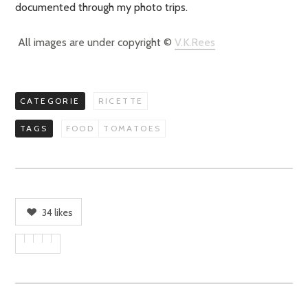
documented through my photo trips.
All images are under copyright ©
V.K.Rees
CATEGORIE
RICETTE
TAGS
FOOD
TOMATOES
34
likes