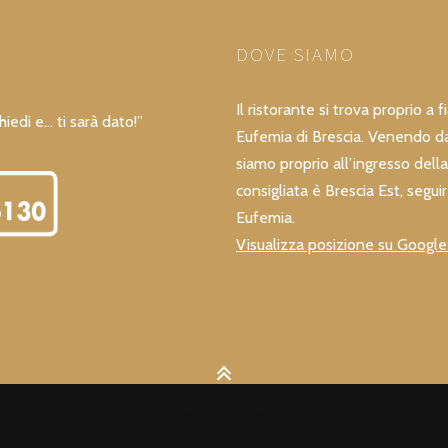
DOVE SIAMO
Il ristorante si trova proprio a 
hiedi e… ti sarà dato!”
Eufemia di Brescia. Venendo da
siamo proprio all’ingresso della 
consigliata è Brescia Est, seguir
Eufemia.
Visualizza posizione su Googl