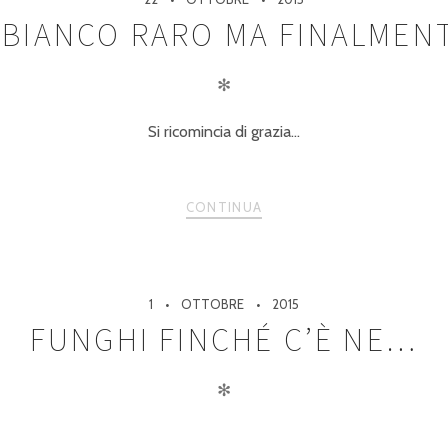
 BIANCO RARO MA FINALMEN
✻
Si ricomincia di grazia…
CONTINUA
1
OTTOBRE
2015
FUNGHI FINCHÉ C’È NE…
✻