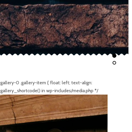
allery-0 .gallery-item { float: left; text-align:
e gallery_shortcode() in wp-includes/media.php */