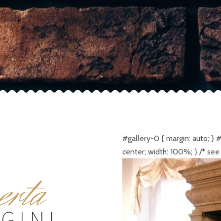
#gallery-0 { margin: auto; } #g
center; width: 100%; } /* se
erta
GINI