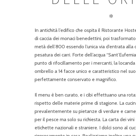
✻
In antichità l’edifico che ospita il Ristorante H
di caccia dei monaci benedettini, poi trasformato
metà dell’800 essendo l’unica via d’entrata alla c
pesatura dei carri. Forte dell’acqua “Sant’Eufemi
punto di rifocillamento per i mercanti, la locand
ombrello a 14 facce unico e caratteristico nel su
perfettamente conservato e magnifico.
Il menu è ben curato, e i cibi effettuano una rot
rispetto delle materie prime di stagione. La cucin
prevalentemente su pietanze di verdure e carne
per il pesce ma solo su richiesta. La carta dei vin
etichette nazionali e straniere. I dolci sono al cuc
rigorosamente in casa. Realizziamo inoltre una c