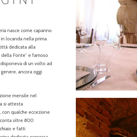
osteria nasce come capanno
 in locanda nella prima
ittà dedicata alla
a della Fonte” e famoso
a disponeva di un volto ad
o genere, ancora oggi
azione mensile nel
a si attesta
, con qualche eccezione
i conta oltre 800
chiaio e fatti
ucina dedicata espressa