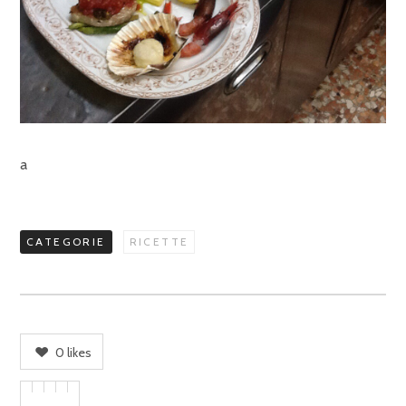
a
CATEGORIE
RICETTE
0
likes