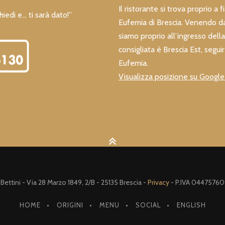
Il ristorante si trova proprio a 
hiedi e… ti sarà dato!”
Eufemia di Brescia. Venendo da
siamo proprio all’ingresso della 
consigliata è Brescia Est, seguir
Eufemia.
Visualizza posizione su Googl
ettini - Via 28 Marzo 1849, 2/B - 25135 Brescia -
Privacy
- P.IVA 04475760
HOME
ORIGINI
MENU
SOCIAL
ENGLISH