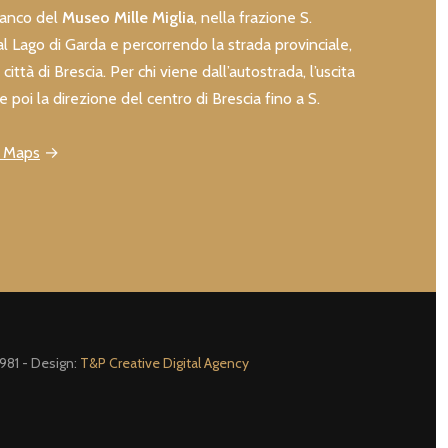
fianco del
Museo Mille Miglia
, nella frazione S.
l Lago di Garda e percorrendo la strada provinciale,
città di Brescia. Per chi viene dall’autostrada, l’uscita
e poi la direzione del centro di Brescia fino a S.
e Maps
→
981 - Design:
T&P Creative Digital Agency