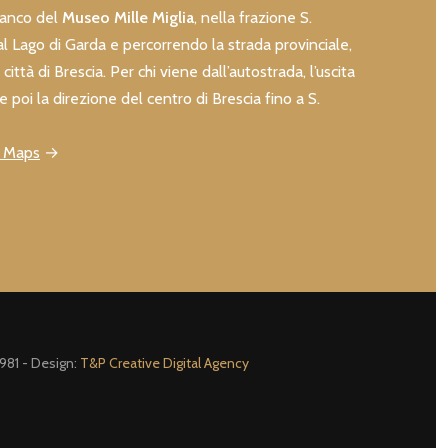
fianco del
Museo Mille Miglia
, nella frazione S.
l Lago di Garda e percorrendo la strada provinciale,
città di Brescia. Per chi viene dall’autostrada, l’uscita
e poi la direzione del centro di Brescia fino a S.
e Maps
→
981 - Design:
T&P Creative Digital Agency