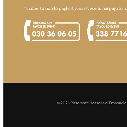
“Il coperto non lo paghi. Il vino invece lo hai pagato, c
© 2026 Ristorante Hosteria di Emanuele B