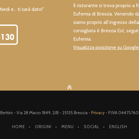
Il ristorante si trova proprio a 
hiedi e… ti sarà dato!”
Eufemia di Brescia. Venendo da
siamo proprio all’ingresso della 
consigliata è Brescia Est, seguir
Eufemia.
Visualizza posizione su Googl
ettini - Via 28 Marzo 1849, 2/B - 25135 Brescia -
Privacy
- P.IVA 04475760
HOME
ORIGINI
MENU
SOCIAL
ENGLISH