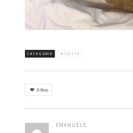
CATEGORIE
RICETTE
0
likes
EMANUELE
ASSEGNA