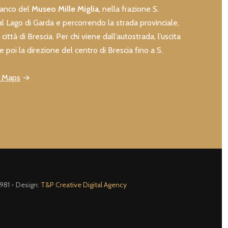
fianco del
Museo Mille Miglia
, nella frazione S.
l Lago di Garda e percorrendo la strada provinciale,
città di Brescia. Per chi viene dall’autostrada, l’uscita
e poi la direzione del centro di Brescia fino a S.
e Maps
→
981 - Design:
T&P Creative Digital Agency