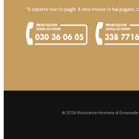
“Il coperto non lo paghi. Il vino invece lo hai pagato, c
© 2026 Ristorante Hosteria di Emanuele B