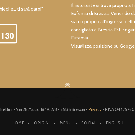
Il ristorante si trova proprio a 
hiedi e… ti sarà dato!”
Eufemia di Brescia. Venendo da
siamo proprio all’ingresso della 
consigliata è Brescia Est, seguir
Eufemia.
Visualizza posizione su Googl
ettini - Via 28 Marzo 1849, 2/B - 25135 Brescia -
Privacy
- P.IVA 04475760
HOME
ORIGINI
MENU
SOCIAL
ENGLISH