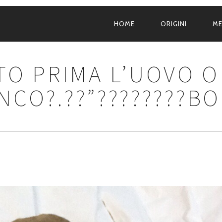
HOME
ORIGINI
M
NAVIGAZIONE
PRINCIPALE
O PRIMA L’UOVO O
NCO?.??”????????BO