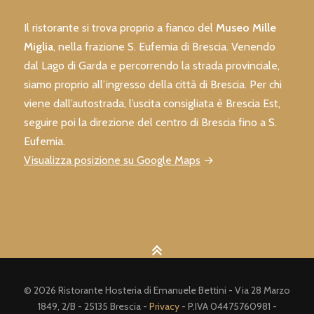
Il ristorante si trova proprio a fianco del
Museo Mille
Miglia
, nella frazione S. Eufemia di Brescia. Venendo
dal Lago di Garda e percorrendo la strada provinciale,
siamo proprio all’ingresso della città di Brescia. Per chi
viene dall’autostrada, l’uscita consigliata è Brescia Est,
seguire poi la direzione del centro di Brescia fino a S.
Eufemia.
Visualizza posizione su Google Maps
→
© 2026 Ristorante Hosteria di Emanuele Bettini - Via 28 Marzo
1849, 2/B - 25135 Brescia -
Privacy
- P.IVA 04475760981 -